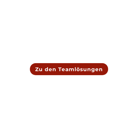
Wir entwickeln mutige Strategien für
dein Team oder deine Organisation,
damit ihr klarer kommuniziert,
stärker zusammenhaltet und an
einem Strang zieht.
Zu den Teamlösungen