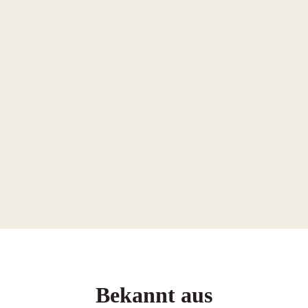
Hol‘ dir dein Gratis-
Workbook und trau dich,
den ersten Schritt zu
gehen.
Bekannt aus