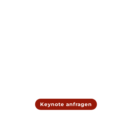
Initialzündung für dein Publikum
Meine Keynotes bringen Energie und
Mut auf die Bühne – Funken, die
überspringen und nachhaltig wirken.
Keynote anfragen