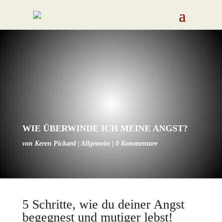
WIE ÜBERWINDE ICH MEINE ANGST?
von
Keren Pickard
|
Allgemein
|
0 Kommentare
5 Schritte, wie du deiner Angst
begegnest und mutiger lebst!