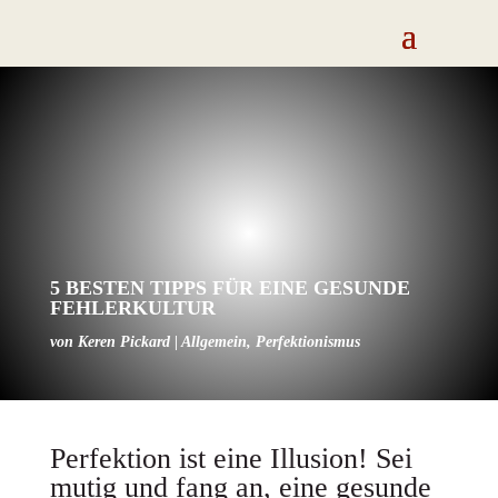
5 BESTEN TIPPS FÜR EINE GESUNDE
FEHLERKULTUR
von
Keren Pickard
|
Allgemein
,
Perfektionismus
Perfektion ist eine Illusion! Sei
mutig und fang an, eine gesunde