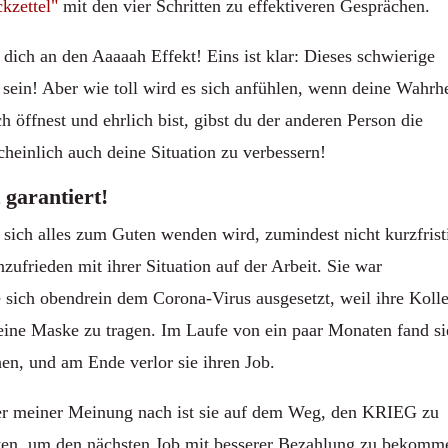
ckzettel"
mit den vier Schritten zu effektiveren Gesprächen.
dich an den Aaaaah Effekt! Eins ist klar: Dieses schwierige
ein! Aber wie toll wird es sich anfühlen, wenn deine Wahrhe
öffnest und ehrlich bist, gibst du der anderen Person die
einlich auch deine Situation zu verbessern!
 garantiert!
s sich alles zum Guten wenden wird, zumindest nicht kurzfrist
zufrieden mit ihrer Situation auf der Arbeit. Sie war
e sich obendrein dem Corona-Virus ausgesetzt, weil ihre Koll
it eine Maske zu tragen. Im Laufe von ein paar Monaten fand si
en, und am Ende verlor sie ihren Job.
 aber meiner Meinung nach ist sie auf dem Weg, den KRIEG zu
eiten, um den nächsten Job mit besserer Bezahlung zu bekomm