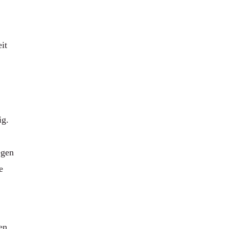
it
ig.
egen
e
en