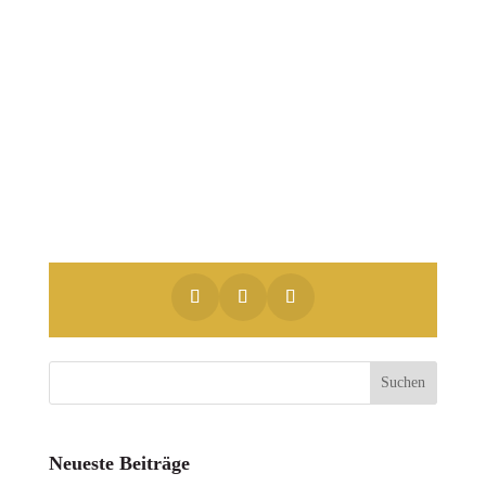
Gemäß DSVGO bestätige ich, daß ich
deinen Newsletter erhalten möchte und
akzeptiere den
Datenschutz
.
Neueste Beiträge