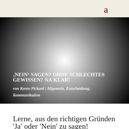
‚NEIN‘ SAGEN? OHNE SCHLECHTES
GEWISSEN? NA KLAR!
von
Keren Pickard
|
Allgemein
,
Entscheidung
,
Kommunikation
Lerne, aus den richtigen Gründen
'Ja' oder 'Nein' zu sagen!