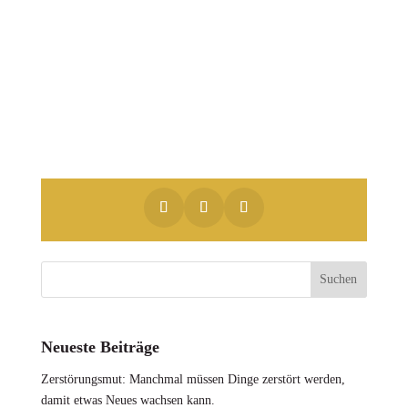
Gemäß DSVGO bestätige ich, daß ich
deinen Newsletter erhalten möchte und
akzeptiere den
Datenschutz
.
Neueste Beiträge
Zerstörungsmut: Manchmal müssen Dinge zerstört werden,
damit etwas Neues wachsen kann.