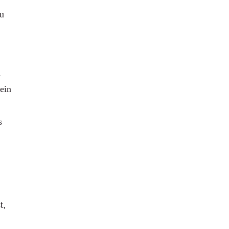
zu
n
 ein
s
t,